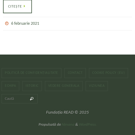
CITEȘTE
6 februarie 2021
POLITICĂ DE CONFIDENȚIALITATE
CONTACT
COOKIE POLICY (EU)
ECHIPA
ISTORIC
VEDERE GENERALA
VIZIUNEA
Caută după:
Caută
Fundația READ © 2025
Propulsată de
Nirvana
&
WordPress.