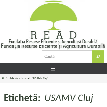
Sari
la
conținut
C
Caută
d
Prima
Articole etichetate "USAMV Cluj"
pagină
Etichetă:
USAMV Cluj