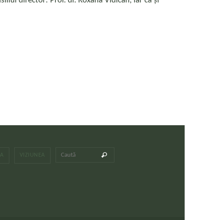
liul director: Prof. dr. Roxana Vidican, iar ca și
Caută după:
Caută
LA
VIZIUNEA