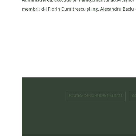
Administrarea, execuția și managementul activităților fu
membri: d-l Florin Dumitrescu și ing. Alexandru Baciu 
POLITICĂ DE CONFIDENȚIALITATE
C