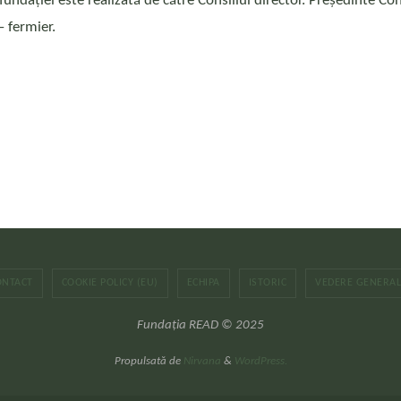
ndației este realizată de către Consiliul director. Președinte Consi
– fermier.
ONTACT
COOKIE POLICY (EU)
ECHIPA
ISTORIC
VEDERE GENERA
Fundația READ © 2025
Propulsată de
Nirvana
&
WordPress.