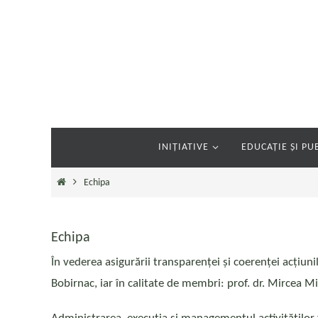
Sari
la
conținut
Sari
INIȚIATIVE
EDUCAȚIE ȘI PUB
la
conținut
Prima
Echipa
pagină
Echipa
În vederea asigurării transparenței și coerenței acțiun
Bobirnac, iar în calitate de membri: prof. dr. Mircea Mi