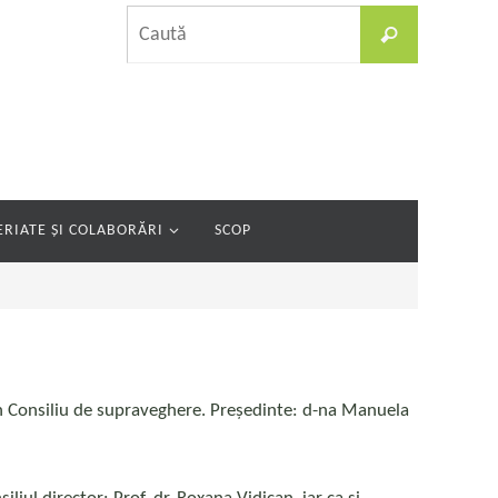
Caută
Caută
după:
RIATE ȘI COLABORĂRI
SCOP
e un Consiliu de supraveghere. Președinte: d-na Manuela