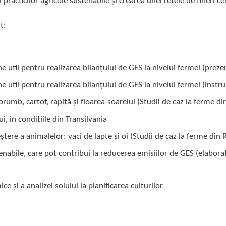
racticilor agricole sustenabile și crearea unei rețele de tineri cer
t:
 util pentru realizarea bilanțului de GES la nivelul fermei (prezen
util pentru realizarea bilanțului de GES la nivelul fermei (instrui
orumb, cartof, rapiță și floarea-soarelui (Studii de caz la ferme d
i, în condițiile din Transilvania
tere a animalelor: vaci de lapte și oi (Studii de caz la ferme din
enabile, care pot contribui la reducerea emisiilor de GES (elaborat
e și a analizei solului la planificarea culturilor