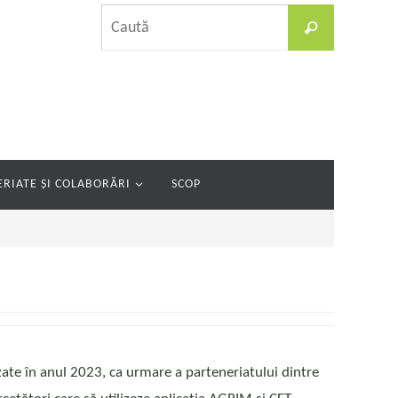
Caută
Caută
după:
RIATE ȘI COLABORĂRI
SCOP
te în anul 2023, ca urmare a parteneriatului dintre