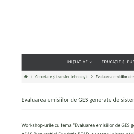
Sari
la
conținut
Sari
INIȚIATIVE
EDUCAȚIE ȘI PUB
la
conținut
Prima
Cercetare și transfer tehnologic
Evaluarea emisiilor de
pagină
Evaluarea emisiilor de GES generate de sist
Workshop-urile cu tema “Evaluarea emisiilor de GES ge