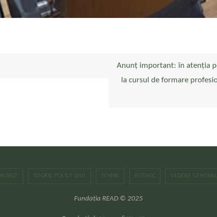
Anunț important: în atenția pe
la cursul de formare profesi
ONTACT
COOKIE POLICY (EU)
ECHIPA
ISTORIC
VEDERE GENERA
Fundația READ © 2025