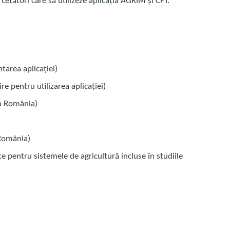
cetători care să utilizeze aplicația AGRIM și CFT.
tarea aplicației)
re pentru utilizarea aplicației)
in România)
 România)
e pentru sistemele de agricultură incluse în studiile