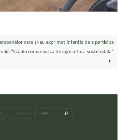
rsoanelor care și-au exprimat intenția de a participa
onală “Școala românească de agricultură sustenabilă”
Caută după:
Caută
LA
VIZIUNEA