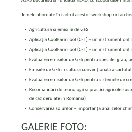
ASAS București și Fundația READ, cu scopul diseminării p
Temele abordate în cadrul acestor workshop-uri au fos
Agricultura și emisiile de GES
Aplicația CoolFarmTool (CFT) – un instrument online
Aplicația CoolFarmTool (CFT) – un instrument online 
Evaluarea emisiilor de GES pentru speciile: grâu, p
Emisiile de GES în cultura convențională a cartofulu
Evaluarea emisiilor de GES pentru sistemele de creș
Recomandări de tehnologii și practici agricole sust
de caz derulate în România)
Conservarea solurilor – importanța analizelor chimic
GALERIE FOTO: