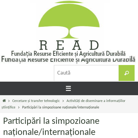
Sari
la
conținut
C
Caută
d
Prima
Cercetare și transfer tehnologic
Activități de diseminare a informațiilor
pagină
științifice
Participări la simpozioane naționale/internaționale
Participări la simpozioane
naționale/internaționale