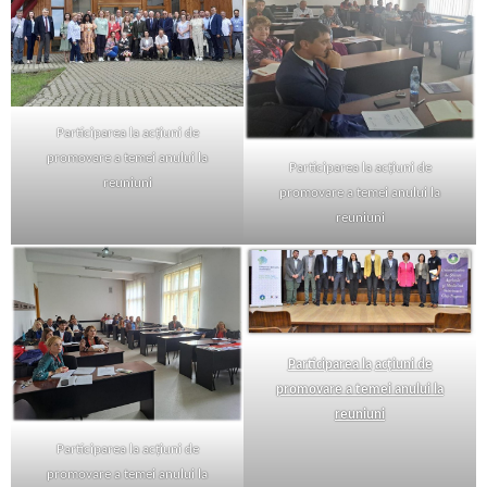
Participarea la acțiuni de
promovare a temei anului la
Participarea la acțiuni de
reuniuni
promovare a temei anului la
reuniuni
Participarea la
acțiuni de
promovare a temei anului la
reuniuni
Participarea la acțiuni de
promovare a temei anului la