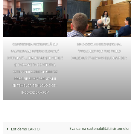
SIMPOZION INTERNAȚIONAL
CONFERINŢA NAŢIONALĂ CU
“PROSPECT FOR THE THIRD
PARTICIPARE INTERNAŢIONALĂ
MILLENIUM”-USAMV CLUJ-NAPOCA
INTITULATĂ „CERCETARE ŞTIINŢIFICĂ
ŞI INOVARE ÎN CONTEXTUL
EXTINDERII AGRICULTURII DE
PRECIZIE ŞI MODERNIZĂRII
SISTEMELOR TEHNOLOGICE”-
INCDCSZ BRAȘOV
Evaluarea sustenabilității sistemelor
Lot demo CARTOF