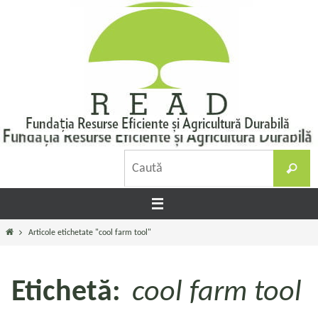
Sari
la
conținut
C
Caută
d
Prima
Articole etichetate "cool farm tool"
pagină
Etichetă:
cool farm tool