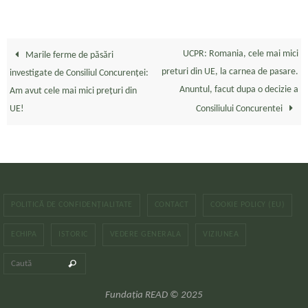
UCPR: Romania, cele mai mici
Marile ferme de păsări
preturi din UE, la carnea de pasare.
investigate de Consiliul Concurenței:
Anuntul, facut dupa o decizie a
Am avut cele mai mici prețuri din
UE!
Consiliului Concurentei
POLITICĂ DE CONFIDENȚIALITATE
CONTACT
COOKIE POLICY (EU)
ECHIPA
ISTORIC
VEDERE GENERALA
VIZIUNEA
Caută după:
Caută
Fundația READ © 2025