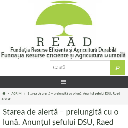
Sari
la
conținut
C
Caută
d
Prima
AGRIM
Starea de alertă – prelungită cu o lună. Anunțul șefului DSU, Raed
pagină
Arafat!
Starea de alertă – prelungită cu o
lună. Anunțul șefului DSU, Raed