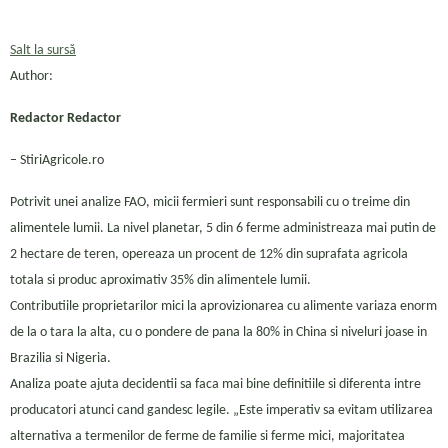
Salt la sursă
Author:
Redactor Redactor
– StiriAgricole.ro
Potrivit unei analize FAO, micii fermieri sunt responsabili cu o treime din
alimentele lumii. La nivel planetar, 5 din 6 ferme administreaza mai putin de
2 hectare de teren, opereaza un procent de 12% din suprafata agricola
totala si produc aproximativ 35% din alimentele lumii.
Contributiile proprietarilor mici la aprovizionarea cu alimente variaza enorm
de la o tara la alta, cu o pondere de pana la 80% in China si niveluri joase in
Brazilia si Nigeria.
Analiza poate ajuta decidentii sa faca mai bine definitiile si diferenta intre
producatori atunci cand gandesc legile. „Este imperativ sa evitam utilizarea
alternativa a termenilor de ferme de familie si ferme mici, majoritatea