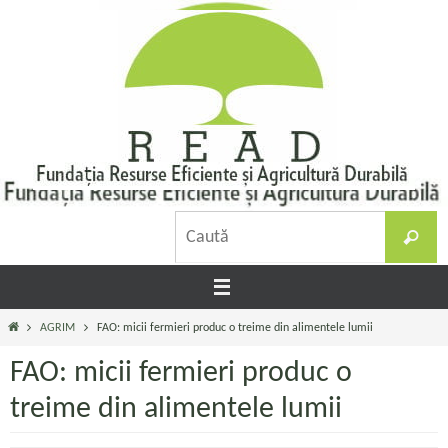
Sari
la
conținut
C
Caută
d
Prima
AGRIM
FAO: micii fermieri produc o treime din alimentele lumii
pagină
FAO: micii fermieri produc o
treime din alimentele lumii