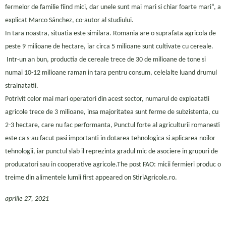
fermelor de familie fiind mici, dar unele sunt mai mari si chiar foarte mari“, a
explicat Marco Sánchez, co-autor al studiului.
In tara noastra, situatia este similara. Romania are o suprafata agricola de
peste 9 milioane de hectare, iar circa 5 milioane sunt cultivate cu cereale.
Intr-un an bun, productia de cereale trece de 30 de milioane de tone si
numai 10-12 milioane raman in tara pentru consum, celelalte luand drumul
strainatatii.
Potrivit celor mai mari operatori din acest sector, numarul de exploatatii
agricole trece de 3 milioane, insa majoritatea sunt ferme de subzistenta, cu
2-3 hectare, care nu fac performanta, Punctul forte al agriculturii romanesti
este ca s-au facut pasi importanti in dotarea tehnologica si aplicarea noilor
tehnologii, iar punctul slab il reprezinta gradul mic de asociere in grupuri de
producatori sau in cooperative agricole.The post FAO: micii fermieri produc o
treime din alimentele lumii first appeared on StiriAgricole.ro.
aprilie 27, 2021