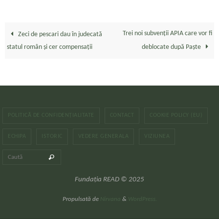
Trei noi subvenții APIA care vor fi
Zeci de pescari dau în judecată
statul român și cer compensații
deblocate după Paște
POLITICĂ DE CONFIDENȚIALITATE
CONTACT
COOKIE POLICY (EU)
ECHIPA
ISTORIC
VEDERE GENERALA
VIZIUNEA
Caută după:
Caută
Fundația READ © 2025
Propulsată de
Nirvana
&
WordPress.