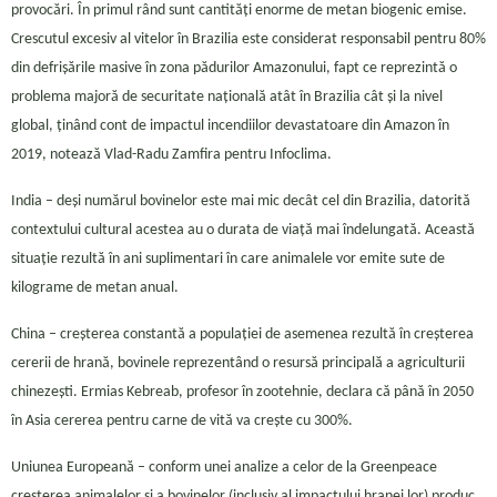
provocări. În primul rând sunt cantități enorme de metan biogenic emise.
Crescutul excesiv al vitelor în Brazilia este considerat responsabil pentru 80%
din defrișările masive în zona pădurilor Amazonului, fapt ce reprezintă o
problema majoră de securitate națională atât în Brazilia cât și la nivel
global, ținând cont de impactul incendiilor devastatoare din Amazon în
2019, notează Vlad-Radu Zamfira pentru Infoclima.
India – deși numărul bovinelor este mai mic decât cel din Brazilia, datorită
contextului cultural acestea au o durata de viață mai îndelungată. Această
situație rezultă în ani suplimentari în care animalele vor emite sute de
kilograme de metan anual.
China – creșterea constantă a populației de asemenea rezultă în creșterea
cererii de hrană, bovinele reprezentând o resursă principală a agriculturii
chinezești. Ermias Kebreab, profesor în zootehnie, declara că până în 2050
în Asia cererea pentru carne de vită va crește cu 300%.
Uniunea Europeană – conform unei analize a celor de la Greenpeace
creșterea animalelor și a bovinelor (inclusiv al impactului hranei lor) produc