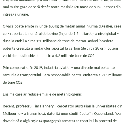
mai multe gaze de seră decât toate mașinile (cu masa de sub 3.5 tone) din
întreaga uniune.
O vacă poate emite în jur de 100 kg de metan anual în urma digestiei, ceea
ce – raportat la numărul de bovine (în jur de 1.5 miliarde) la nivel global –
duce la emisii a circa 150 milioane de tone de metan. Având în vedere
potența crescută a metanului raportat la carbon (de circa 28 ori), putem
vorbi de emisii echivalent a circa 4.2 miliarde tone de CO2.
Prin comparație, în 2019, industria aviației – una din cele mai poluante
ramuri ale transportului – era responsabilă pentru emiterea a 915 milioane
de tone CO2.
Enzima care ar reduce emisiile de metan biogenic
Recent, profesorul Tim Flannery – cercetător australian la universitatea din
Melbourne – a transmis că, datorită unor studii făcute în Queensland, ”s-a
dovedit că o algă roșie (Asparagopsis armata) ar contribui la procesul de