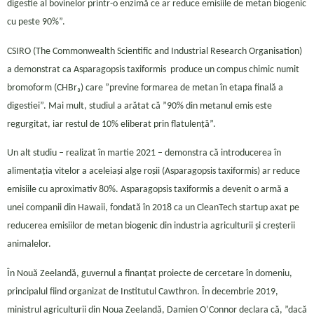
digestie al bovinelor printr-o enzimă ce ar reduce emisiile de metan biogenic
cu peste 90%”.
CSIRO (The Commonwealth Scientific and Industrial Research Organisation)
a demonstrat ca Asparagopsis taxiformis produce un compus chimic numit
bromoform (CHBr₃) care ”previne formarea de metan în etapa finală a
digestiei”. Mai mult, studiul a arătat că ”90% din metanul emis este
regurgitat, iar restul de 10% eliberat prin flatulență”.
Un alt studiu – realizat în martie 2021 – demonstra că introducerea în
alimentația vitelor a aceleiași alge roșii (Asparagopsis taxiformis) ar reduce
emisiile cu aproximativ 80%. Asparagopsis taxiformis a devenit o armă a
unei companii din Hawaii, fondată în 2018 ca un CleanTech startup axat pe
reducerea emisiilor de metan biogenic din industria agriculturii și creșterii
animalelor.
În Nouă Zeelandă, guvernul a finanțat proiecte de cercetare în domeniu,
principalul fiind organizat de Institutul Cawthron. În decembrie 2019,
ministrul agriculturii din Noua Zeelandă, Damien O’Connor declara că, ”dacă