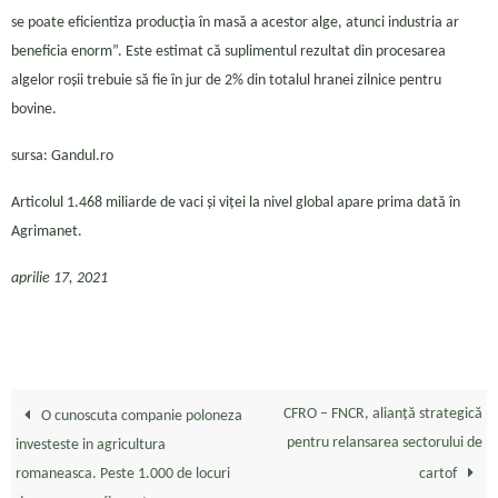
se poate eficientiza producția în masă a acestor alge, atunci industria ar
beneficia enorm”. Este estimat că suplimentul rezultat din procesarea
algelor roșii trebuie să fie în jur de 2% din totalul hranei zilnice pentru
bovine.
sursa: Gandul.ro
Articolul 1.468 miliarde de vaci și viței la nivel global apare prima dată în
Agrimanet.
aprilie 17, 2021
CFRO – FNCR, alianță strategică
O cunoscuta companie poloneza
pentru relansarea sectorului de
investeste in agricultura
romaneasca. Peste 1.000 de locuri
cartof