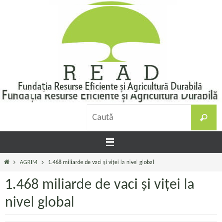
Sari
la
conținut
C
Caută
d
Prima
AGRIM
1.468 miliarde de vaci și viței la nivel global
pagină
1.468 miliarde de vaci și viței la
nivel global