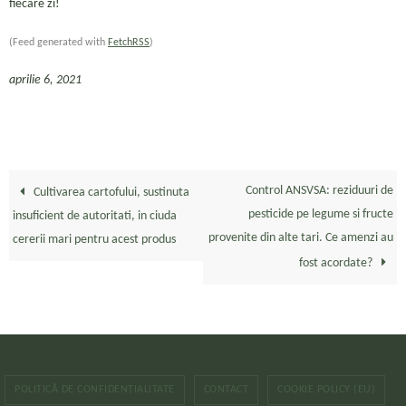
fiecare zi!
(Feed generated with
FetchRSS
)
aprilie 6, 2021
Control ANSVSA: reziduuri de
Cultivarea cartofului, sustinuta
pesticide pe legume si fructe
insuficient de autoritati, in ciuda
provenite din alte tari. Ce amenzi au
cererii mari pentru acest produs
fost acordate?
POLITICĂ DE CONFIDENȚIALITATE
CONTACT
COOKIE POLICY (EU)