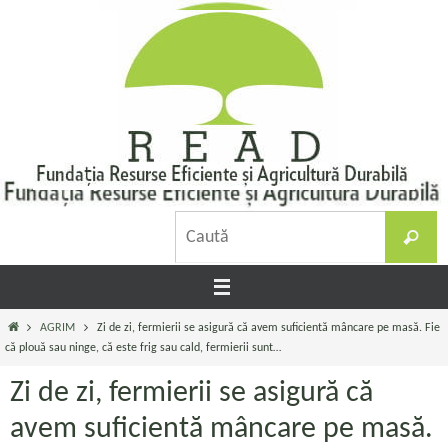
Sari
la
conținut
C
Caută
d
Prima
AGRIM
Zi de zi, fermierii se asigură că avem suficientă mâncare pe masă. Fie
pagină
că plouă sau ninge, că este frig sau cald, fermierii sunt…
Zi de zi, fermierii se asigură că
avem suficientă mâncare pe masă.