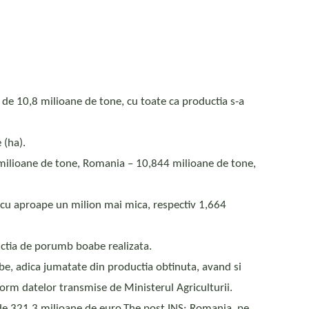
 de 10,8 milioane de tone, cu toate ca productia s-a
 (ha).
3 milioane de tone, Romania – 10,844 milioane de tone,
d cu aproape un milion mai mica, respectiv 1,664
uctia de porumb boabe realizata.
be, adica jumatate din productia obtinuta, avand si
form datelor transmise de Ministerul Agriculturii.
re de 321,3 milioane de euro.The post INS: Romania, pe