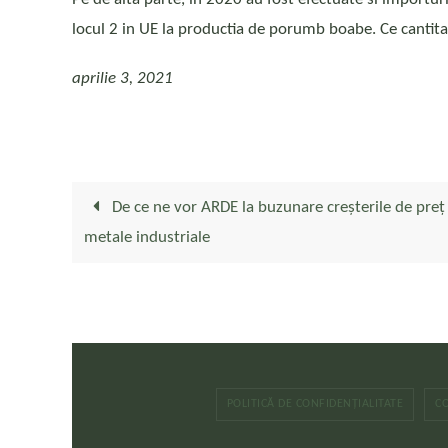
locul 2 in UE la productia de porumb boabe. Ce cantitat
aprilie 3, 2021
De ce ne vor ARDE la buzunare creșterile de preț 
metale industriale
POLITICĂ DE CONFIDENȚIALITATE
C