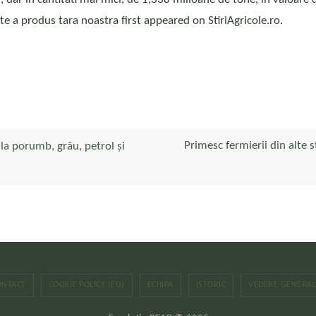
e a produs tara noastra first appeared on StiriAgricole.ro.
Primesc fermierii din alte 
la porumb, grâu, petrol și
ONTACT
COOKIE POLICY (EU)
ECHIPA
ISTORIC
VEDERE GENERA