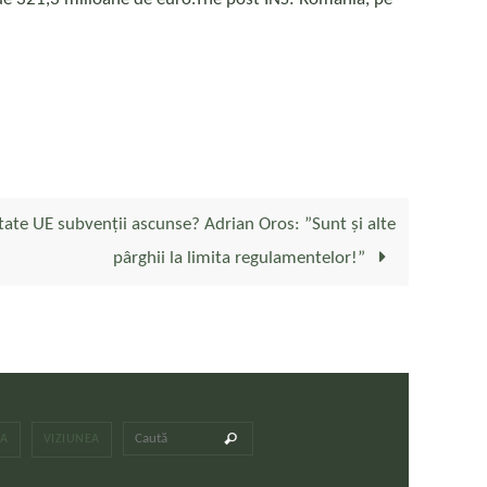
state UE subvenții ascunse? Adrian Oros: ”Sunt și alte
pârghii la limita regulamentelor!”
Caută după:
Caută
LA
VIZIUNEA