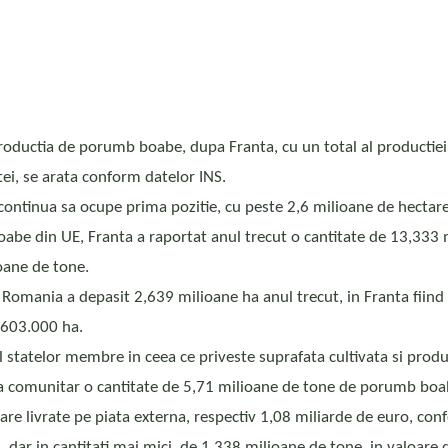
 productia de porumb boabe, dupa Franta, cu un total al productiei
ei, se arata conform datelor INS.
ontinua sa ocupe prima pozitie, cu peste 2,6 milioane de hectare
boabe din UE, Franta a raportat anul trecut o cantitate de 13,33
ioane de tone.
in Romania a depasit 2,639 milioane ha anul trecut, in Franta fiin
– 603.000 ha.
 statelor membre in ceea ce priveste suprafata cultivata si prod
tra comunitar o cantitate de 5,71 milioane de tone de porumb boa
re livrate pe piata externa, respectiv 1,08 miliarde de euro, con
i, dar in cantitati mai mici, de 1,338 milioane de tone, in valoa