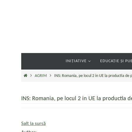
Sari
la
conținut
Sari
INIȚIATIVE
EDUCAȚIE ȘI PUB
la
conținut
Prima
AGRIM
INS: Romania, pe locul 2 in UE la productia de
pagină
INS: Romania, pe locul 2 in UE la productia 
Salt la sursă