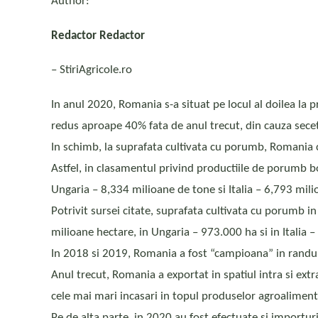
Author:
Redactor Redactor
– StiriAgricole.ro
In anul 2020, Romania s-a situat pe locul al doilea la
redus aproape 40% fata de anul trecut, din cauza secet
In schimb, la suprafata cultivata cu porumb, Romania c
Astfel, in clasamentul privind productiile de porumb 
Ungaria – 8,334 milioane de tone si Italia – 6,793 mil
Potrivit sursei citate, suprafata cultivata cu porumb 
milioane hectare, in Ungaria – 973.000 ha si in Italia 
In 2018 si 2019, Romania a fost “campioana” in randul
Anul trecut, Romania a exportat in spatiul intra si ex
cele mai mari incasari in topul produselor agroalimenta
Pe de alta parte, in 2020 au fost efectuate si importur