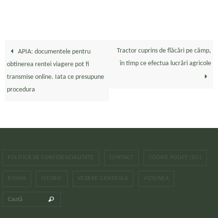
Tractor cuprins de flăcări pe câmp,
APIA: documentele pentru
în timp ce efectua lucrări agricole
obtinerea rentei viagere pot fi
transmise online. Iata ce presupune
procedura
POLITICĂ DE CONFIDENȚIALITATE
CONTACT
COOKIE POLICY (EU)
ECHIPA
ISTORIC
VEDERE GENERALA
VIZIUNEA
Caută după:
Caută