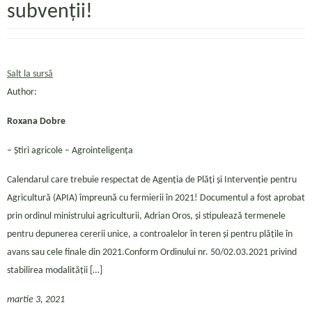
subvenții!
Salt la sursă
Author:
Roxana Dobre
– Ştiri agricole – Agrointeligența
Calendarul care trebuie respectat de Agenția de Plăți și Intervenție pentru
Agricultură (APIA) împreună cu fermierii în 2021! Documentul a fost aprobat
prin ordinul ministrului agriculturii, Adrian Oros, și stipulează termenele
pentru depunerea cererii unice, a controalelor în teren și pentru plățile în
avans sau cele finale din 2021.Conform Ordinului nr. 50/02.03.2021 privind
stabilirea modalității […]
martie 3, 2021