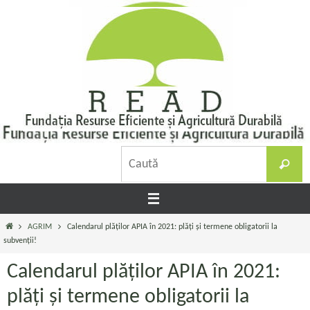
Sari
la
conținut
C
Caută
d
Prima
AGRIM
Calendarul plăților APIA în 2021: plăți și termene obligatorii la
pagină
subvenții!
Calendarul plăților APIA în 2021:
plăți și termene obligatorii la