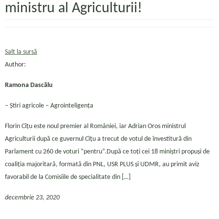
ministru al Agriculturii!
Salt la sursă
Author:
Ramona Dascălu
– Ştiri agricole – Agrointeligența
Florin Cîțu este noul premier al României, iar Adrian Oros ministrul
Agriculturii după ce guvernul Cîțu a trecut de votul de învestitură din
Parlament cu 260 de voturi ”pentru”.După ce toți cei 18 miniștri propuși de
coaliția majoritară, formată din PNL, USR PLUS și UDMR, au primit aviz
favorabil de la Comisiile de specialitate din […]
decembrie 23, 2020