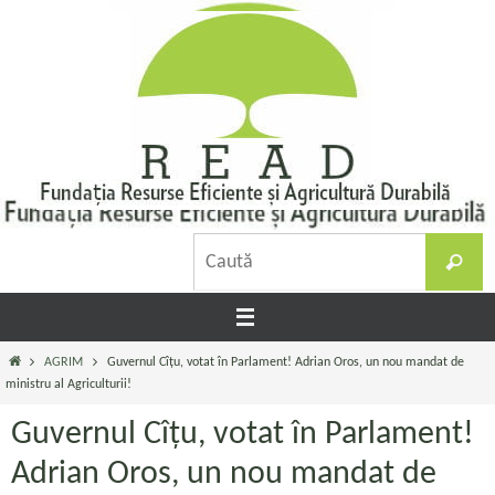
Sari
la
conținut
C
Caută
d
Prima
AGRIM
Guvernul Cîțu, votat în Parlament! Adrian Oros, un nou mandat de
pagină
ministru al Agriculturii!
Guvernul Cîțu, votat în Parlament!
Adrian Oros, un nou mandat de