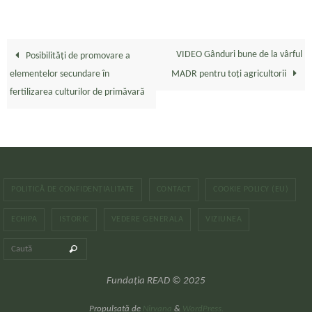
VIDEO Gânduri bune de la vârful
Posibilități de promovare a
elementelor secundare în
MADR pentru toți agricultorii
fertilizarea culturilor de primăvară
POLITICĂ DE CONFIDENȚIALITATE
CONTACT
COOKIE POLICY (EU)
ECHIPA
ISTORIC
VEDERE GENERALA
VIZIUNEA
Caută după:
Caută
Fundația READ © 2025
Propulsată de
Nirvana
&
WordPress.