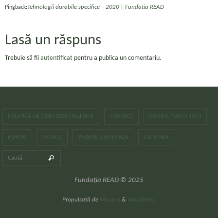
Tehnologii durabile specifice – 2020 | Fundatia READ
Pingback:
Lasă un răspuns
Trebuie să fii
autentificat
pentru a publica un comentariu.
POLITICĂ DE CONFIDENȚIALITATE
CONTACT
COOKIE POLICY (EU)
ECHIPA
ISTORIC
VEDERE GENERALA
VIZIUNEA
Caută după:
Caută
Fundația READ © 2025
Propulsată de
Nirvana
&
WordPress.