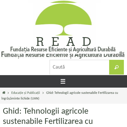
Sari
la
conținut
C
Caută
d
Prima
Educație și Publicații
Ghid: Tehnologii agricole sustenabile Fertilizarea cu
pagină
îngrășăminte lichide (UAN)
Ghid: Tehnologii agricole
sustenabile Fertilizarea cu