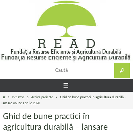
Sari
la
conținut
C
Caută
d
Prima
Inițiative
Arhivă proiecte
Ghid de bune practici în agricultura durabilă –
pagină
lansare online aprilie 2020
Ghid de bune practici în
agricultura durabilă – lansare