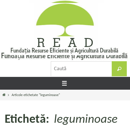
Sari
la
conținut
C
Caută
d
Prima
Articole etichetate "leguminoase"
pagină
Etichetă:
leguminoase