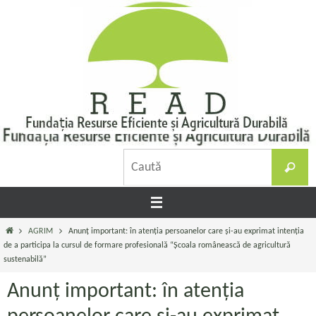
Sari
la
conținut
C
Caută
d
Prima
AGRIM
Anunț important: în atenția persoanelor care și-au exprimat intenția
pagină
de a participa la cursul de formare profesională “Școala românească de agricultură
sustenabilă”
Anunț important: în atenția