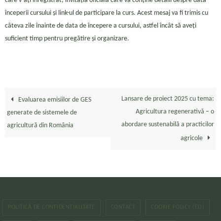
care v-ați înregistrat, invitația oficială care va conține detalii despre data
începerii cursului și link-ul de participare la curs. Acest mesaj va fi trimis cu
câteva zile înainte de data de începere a cursului, astfel încât să aveți
suficient timp pentru pregătire și organizare.
Lansare de proiect 2025 cu tema:
Evaluarea emisiilor de GES
Agricultura regenerativă – o
generate de sistemele de
abordare sustenabilă a practicilor
agricultură din România
agricole
POLITICĂ DE CONFIDENȚIALITATE
CONTACT
COOKIE POLICY (EU)