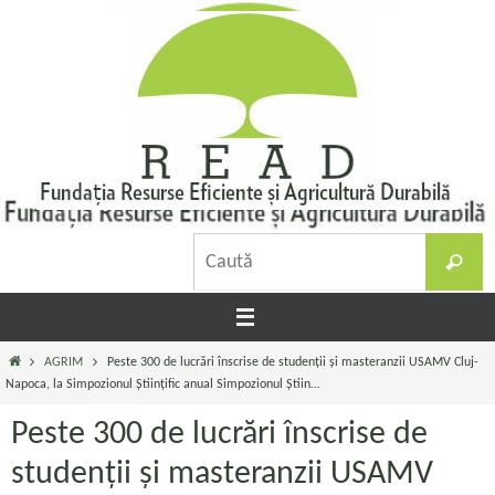
Sari
la
conținut
C
Caută
d
Prima
AGRIM
Peste 300 de lucrări înscrise de studenții și masteranzii USAMV Cluj-
pagină
Napoca, la Simpozionul Științific anual Simpozionul Știin…
Peste 300 de lucrări înscrise de
studenții și masteranzii USAMV