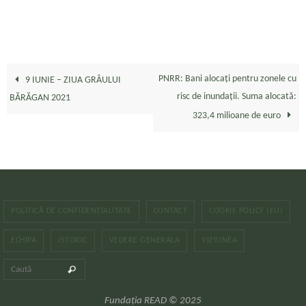
PNRR: Bani alocați pentru zonele cu
9 IUNIE – ZIUA GRÂULUI
risc de inundații. Suma alocată:
BĂRĂGAN 2021
323,4 milioane de euro
POLITICĂ DE CONFIDENȚIALITATE
CONTACT
COOKIE POLICY (EU)
ECHIPA
ISTORIC
VEDERE GENERALA
VIZIUNEA
Caută după:
Caută
Fundația READ © 2025