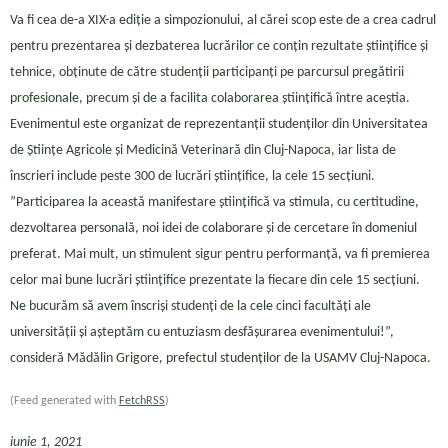
Va fi cea de-a XIX-a ediție a simpozionului, al cărei scop este de a crea cadrul
pentru prezentarea şi dezbaterea lucrărilor ce conţin rezultate ştiinţifice şi
tehnice, obţinute de către studenţii participanţi pe parcursul pregătirii
profesionale, precum şi de a facilita colaborarea ştiinţifică între aceștia.
Evenimentul este organizat de reprezentanţii studenţilor din Universitatea
de Ştiinţe Agricole şi Medicină Veterinară din Cluj-Napoca, iar lista de
înscrieri include peste 300 de lucrări științifice, la cele 15 secțiuni.
”Participarea la această manifestare ştiinţifică va stimula, cu certitudine,
dezvoltarea personală, noi idei de colaborare şi de cercetare în domeniul
preferat. Mai mult, un stimulent sigur pentru performanţă, va fi premierea
celor mai bune lucrări ştiinţifice prezentate la fiecare din cele 15 secţiuni.
Ne bucurăm să avem înscriși studenți de la cele cinci facultăți ale
universității și așteptăm cu entuziasm desfășurarea evenimentului!”,
consideră Mădălin Grigore, prefectul studenților de la USAMV Cluj-Napoca.
(Feed generated with
FetchRSS
)
iunie 1, 2021