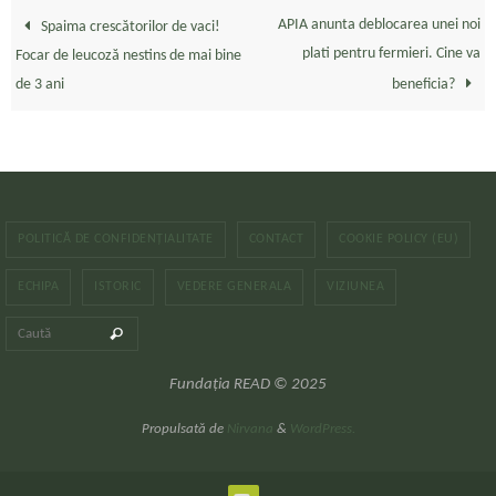
APIA anunta deblocarea unei noi
Spaima crescătorilor de vaci!
plati pentru fermieri. Cine va
Focar de leucoză nestins de mai bine
de 3 ani
beneficia?
POLITICĂ DE CONFIDENȚIALITATE
CONTACT
COOKIE POLICY (EU)
ECHIPA
ISTORIC
VEDERE GENERALA
VIZIUNEA
Caută după:
Caută
Fundația READ © 2025
Propulsată de
Nirvana
&
WordPress.