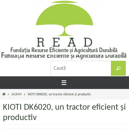
Sari
la
conținut
C
Caută
d
Prima
AGRIM
KIOTI DK6020, un tractor eficient și productiv
pagină
KIOTI DK6020, un tractor eficient și
productiv