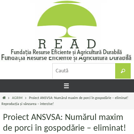
Sari
la
conținut
C
Caută
d
Prima
AGRIM
Proiect ANSVSA: Numărul maxim de porci în gospodărie – eliminat!
pagină
Reproducția și vânzarea – interzise!
Proiect ANSVSA: Numărul maxim
de porci în gospodărie – eliminat!