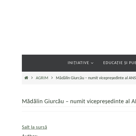
Sari
la
conținut
Sari
INIȚIATIVE
EDUCAȚIE ȘI PUB
la
conținut
Prima
AGRIM
Mădălin Giurcău – numit vicepreședinte al ANSV
pagină
Mădălin Giurcău – numit vicepreședinte al A
Salt la sursă