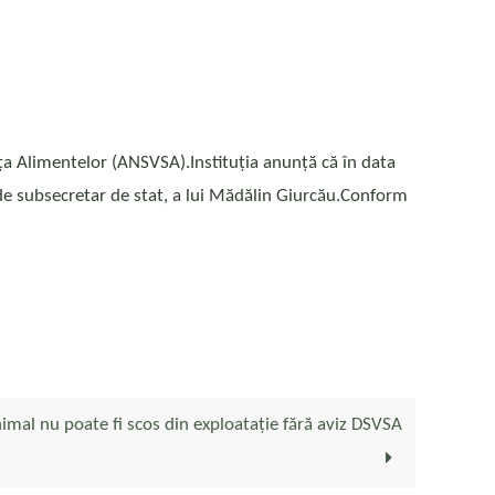
nţa Alimentelor (ANSVSA).Instituția anunță că în data
g de subsecretar de stat, a lui Mădălin Giurcău.Conform
animal nu poate fi scos din exploatație fără aviz DSVSA