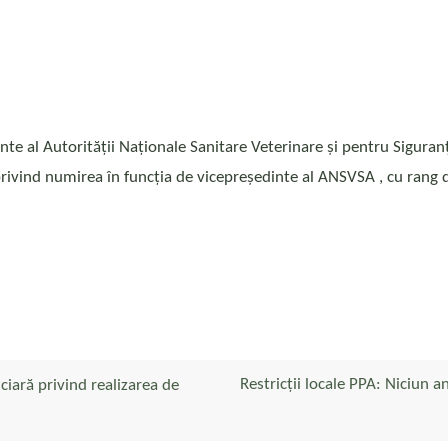
nte al Autorităţii Naţionale Sanitare Veterinare şi pentru Sigura
a privind numirea în funcţia de vicepreşedinte al ANSVSA , cu ran
Restricții locale PPA: Niciun 
iară privind realizarea de