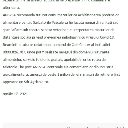
rezultatul final al acestor actiuni sa fie prezentat intr-o comunicare
ulterioara.
ANSVSA recomanda tuturor consumatorilor ca achizitionarea produselor
alimentare pentru Sarbatorile Pascale sa fie facuta numai din unitati sau
spatii aflate sub control sanitar veterinar, cu respectarea masurilor de
distantare sociala privind prevenirea imbolnavirii cu virusului Covid-19.
Reamintim tuturor cetatenilor numarul de Call- Center al institutiei
0800.826.787, unde pot fi sesizate nereguli din domeniul sigurantei
alimentelor, serviciu telefonic gratuit, apelabil din orice retea de
telefonie.The post ANSVSA, controale ale comerciantilor din industria
agroalimentara: amenzi de peste 1 milion de lei si masuri de retinere first
appeared on StiriAgricole.ro.
aprilie 17, 2021