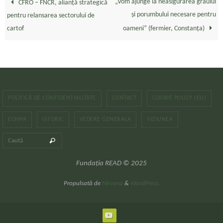
„Vom ajunge la neasigurarea grâului
CFRO – FNCR, alianță strategică
şi porumbului necesare pentru
pentru relansarea sectorului de
cartof
oameni” (fermier, Constanța)
POLITICĂ DE CONFIDENȚIALITATE
CONTACT
COOKIE POLICY (EU)
ECHIPA
ISTORIC
VEDERE GENERALA
VIZIUNEA
Caută după:
Caută
Fundația READ © 2025
Propulsată de
Nirvana
&
WordPress.