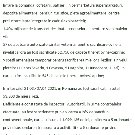
livrare la comanda, cofetarii, patiserii, hipermarketuri/supermarketuri,
depozite alimentare, pensiuni turistice, piete agroalimentare, centre
prelucrare lapte integrate in cadrul exploatatiei);
1.404 mijloace de transport destinate produselor alimentare si animalelor
vii;
57 de abatoare autorizate sanitar veterinar pentru sacrificare ovine la
nivelul carora au fost sacrificate 52.758 de capete tineret ovine/caprine;
9 spatii amenajate temporar pentru sacrificarea mieilor si iezilor la nivelul
pietelor (1 Caras Severin, 1 Covasna, 5 Harghita, 1 Hunedoara, 1 Iasi), in
care au fost sacrificate 545 de capete tineret ovine/caprine;
In intervalul 21.03.- 07.04.2021, in Romania au fost sacrificati in total
53.303 de miei si iezi.
Deficientele constatate de inspectorii Autoritatii, in urma controalelor
efectuate, au fost sanctionate prin aplicarea a 269 de sanctiuni
contraventionale, care au insumat 1.099.135 de lei, emiterea a 5 ordonante
privind suspendarea temporara a activitatii si a 8 ordonante privind