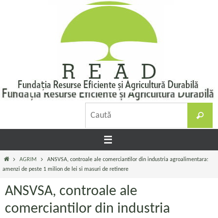
Sari
la
conținut
C
Caută
d
Prima
AGRIM
ANSVSA, controale ale comerciantilor din industria agroalimentara:
pagină
amenzi de peste 1 milion de lei si masuri de retinere
ANSVSA, controale ale
comerciantilor din industria