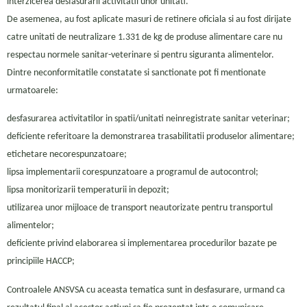
interzicerea desfasurarii activitatii unor unitati.
De asemenea, au fost aplicate masuri de retinere oficiala si au fost dirijate
catre unitati de neutralizare 1.331 de kg de produse alimentare care nu
respectau normele sanitar-veterinare si pentru siguranta alimentelor.
Dintre neconformitatile constatate si sanctionate pot fi mentionate
urmatoarele:
desfasurarea activitatilor in spatii/unitati neinregistrate sanitar veterinar;
deficiente referitoare la demonstrarea trasabilitatii produselor alimentare;
etichetare necorespunzatoare;
lipsa implementarii corespunzatoare a programul de autocontrol;
lipsa monitorizarii temperaturii in depozit;
utilizarea unor mijloace de transport neautorizate pentru transportul
alimentelor;
deficiente privind elaborarea si implementarea procedurilor bazate pe
principiile HACCP;
Controalele ANSVSA cu aceasta tematica sunt in desfasurare, urmand ca