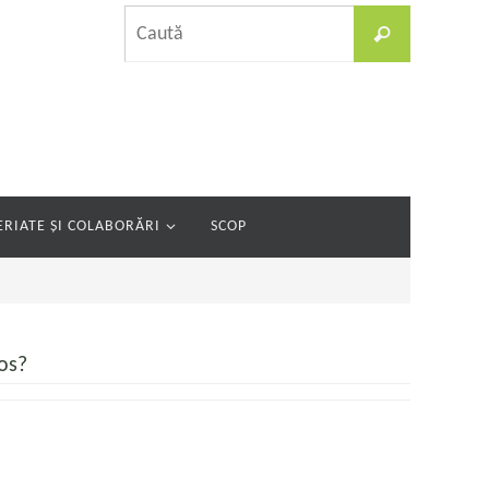
Caută
Caută
după:
RIATE ȘI COLABORĂRI
SCOP
os?