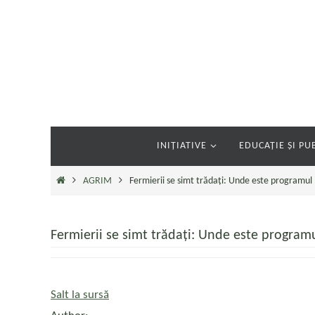
Sari
la
conținut
Sari
INIȚIATIVE
EDUCAȚIE ȘI PUB
la
conținut
Prima
AGRIM
Fermierii se simt trădați: Unde este programul 
pagină
Fermierii se simt trădați: Unde este program
Salt la sursă