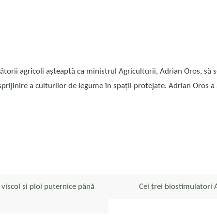
ii agricoli așteaptă ca ministrul Agriculturii, Adrian Oros, să s
rijinire a culturilor de legume în spații protejate. Adrian Oros 
viscol și ploi puternice până
Cei trei biostimulatori