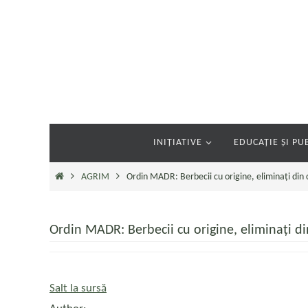
Sari
la
conținut
Sari
INIȚIATIVE
EDUCAȚIE ȘI PUB
la
conținut
Prima
AGRIM
Ordin MADR: Berbecii cu origine, eliminați din 
pagină
Ordin MADR: Berbecii cu origine, eliminați di
Salt la sursă