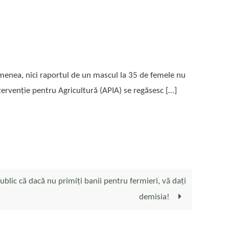
semenea, nici raportul de un mascul la 35 de femele nu
Intervenție pentru Agricultură (APIA) se regăsesc […]
lic că dacă nu primiți banii pentru fermieri, vă dați
demisia!