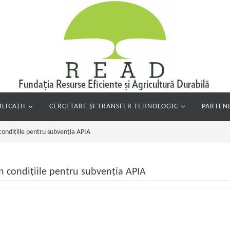
LICAȚII
CERCETARE ȘI TRANSFER TEHNOLOGIC
PARTENE
condițiile pentru subvenția APIA
n condițiile pentru subvenția APIA