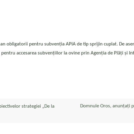
t an obligatorii pentru subvenția APIA de tip sprijin cuplat. De a
ii pentru accesarea subvențiilor la ovine prin Agenția de Plăți și 
Domnule Oros, anunțați pub
iectivelor strategiei „De la