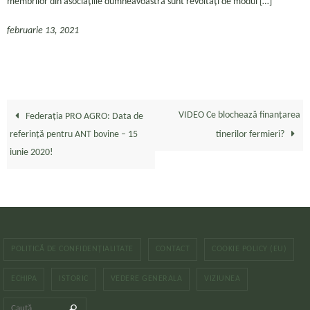
membrilor din asociațiile dumneavoastră sunt revoltați de modul […]
februarie 13, 2021
VIDEO Ce blochează finanțarea
Federația PRO AGRO: Data de
referință pentru ANT bovine – 15
tinerilor fermieri?
iunie 2020!
POLITICĂ DE CONFIDENȚIALITATE
CONTACT
COOKIE POLICY (EU)
ECHIPA
ISTORIC
VEDERE GENERALA
VIZIUNEA
Caută după:
Caută