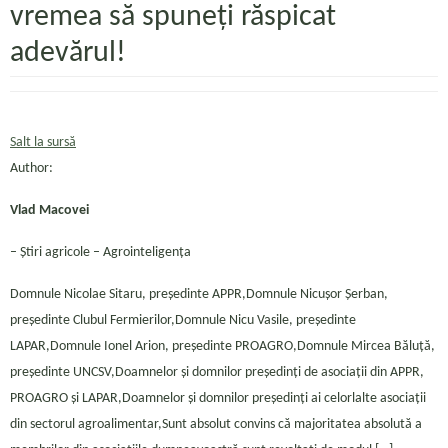
vremea să spuneți răspicat
adevărul!
Salt la sursă
Author:
Vlad Macovei
– Ştiri agricole – Agrointeligența
Domnule Nicolae Sitaru, președinte APPR,Domnule Nicușor Șerban,
președinte Clubul Fermierilor,Domnule Nicu Vasile, președinte
LAPAR,Domnule Ionel Arion, președinte PROAGRO,Domnule Mircea Băluță,
președinte UNCSV,Doamnelor și domnilor președinți de asociații din APPR,
PROAGRO și LAPAR,Doamnelor și domnilor președinți ai celorlalte asociații
din sectorul agroalimentar,Sunt absolut convins că majoritatea absolută a