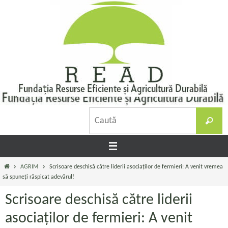
Sari
la
conținut
C
Caută
d
Prima
AGRIM
Scrisoare deschisă către liderii asociaților de fermieri: A venit vremea
pagină
să spuneți răspicat adevărul!
Scrisoare deschisă către liderii
asociaților de fermieri: A venit