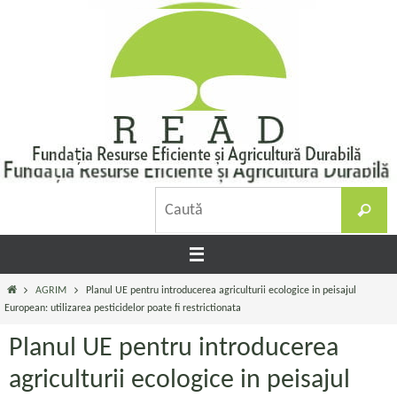
Sari
la
conținut
C
Caută
d
Prima
AGRIM
Planul UE pentru introducerea agriculturii ecologice in peisajul
pagină
European: utilizarea pesticidelor poate fi restrictionata
Planul UE pentru introducerea
agriculturii ecologice in peisajul