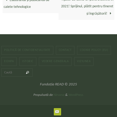
Elaborarea și publicarea de
2021! Sprijinul, plătit pentru tineret
caiete tehnologice
și îngrășătorii!
POLITICĂ DE CONFIDENȚIALITATE
CONTACT
COOKIE POLICY (EU)
ECHIPA
ISTORIC
VEDERE GENERALA
VIZIUNEA
Caută după:
Caută
Fundația READ © 2025
Propulsată de
Nirvana
&
WordPress.