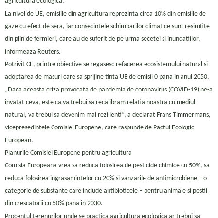
agricultura ecologica.
La nivel de UE, emisiile din agricultura reprezinta circa 10% din emisiile de
gaze cu efect de sera, iar consecintele schimbarilor climatice sunt resimtite
din plin de fermieri, care au de suferit de pe urma secetei si inundatiilor,
informeaza Reuters.
Potrivit CE, printre obiective se regasesc refacerea ecosistemului natural si
adoptarea de masuri care sa sprijine tinta UE de emisii 0 pana in anul 2050.
„Daca aceasta criza provocata de pandemia de coronavirus (COVID-19) ne-a
invatat ceva, este ca va trebui sa recalibram relatia noastra cu mediul
natural, va trebui sa devenim mai rezilienti”, a declarat Frans Timmermans,
vicepresedintele Comisiei Europene, care raspunde de Pactul Ecologic
European.
Planurile Comisiei Europene pentru agricultura
Comisia Europeana vrea sa reduca folosirea de pesticide chimice cu 50%, sa
reduca folosirea ingrasamintelor cu 20% si vanzarile de antimicrobiene – o
categorie de substante care include antibioticele – pentru animale si pestii
din crescatorii cu 50% pana in 2030.
Procentul terenurilor unde se practica agricultura ecologica ar trebui sa