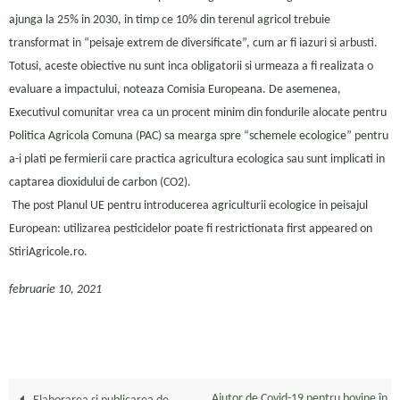
ajunga la 25% in 2030, in timp ce 10% din terenul agricol trebuie
transformat in “peisaje extrem de diversificate”, cum ar fi iazuri si arbusti.
Totusi, aceste obiective nu sunt inca obligatorii si urmeaza a fi realizata o
evaluare a impactului, noteaza Comisia Europeana. De asemenea,
Executivul comunitar vrea ca un procent minim din fondurile alocate pentru
Politica Agricola Comuna (PAC) sa mearga spre “schemele ecologice” pentru
a-i plati pe fermierii care practica agricultura ecologica sau sunt implicati in
captarea dioxidului de carbon (CO2).
The post Planul UE pentru introducerea agriculturii ecologice in peisajul
European: utilizarea pesticidelor poate fi restrictionata first appeared on
StiriAgricole.ro.
februarie 10, 2021
Ajutor de Covid-19 pentru bovine în