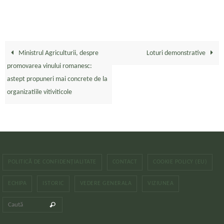
Ministrul Agriculturii, despre
Loturi demonstrative
promovarea vinului romanesc:
astept propuneri mai concrete de la
organizatiile vitiviticole
POLITICĂ DE CONFIDENȚIALITATE
CONTACT
COOKIE POLICY (EU)
ECHIPA
ISTORIC
VEDERE GENERALA
VIZIUNEA
Caută după:
Caută