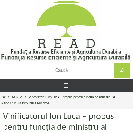
Sari
la
conținut
C
Caută
d
Prima
AGRIM
Vinificatorul Ion Luca – propus pentru funcția de ministru al
pagină
Agriculturii în Republica Moldova
Vinificatorul Ion Luca – propus
pentru funcția de ministru al