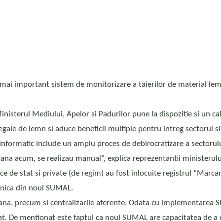
mai important sistem de monitorizare a taierilor de material le
 Ministerul Mediului, Apelor si Padurilor pune la dispozitie si un 
le de lemn si aduce beneficii multiple pentru intreg sectorul sil
m informatic include un amplu proces de debirocratizare a sectorul
ana acum, se realizau manual”, explica reprezentantii ministerulu
ce de stat si private (de regim) au fost inlocuite registrul “Marcar
tronica din noul SUMAL.
na, precum si centralizarile aferente. Odata cu implementarea SU
mat. De mentionat este faptul ca noul SUMAL are capacitatea de a