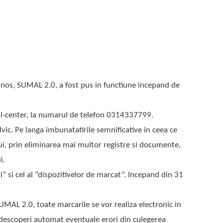
mnos, SUMAL 2.0, a fost pus in functiune incepand de
call-center, la numarul de telefon 0314337799.
vic. Pe langa imbunatatirile semnificative in ceea ce
ui, prin eliminarea mai multor registre si documente,
i.
i” si cel al “dispozitivelor de marcat”. Incepand din 31
MAL 2.0, toate marcarile se vor realiza electronic in
 descoperi automat eventuale erori din culegerea