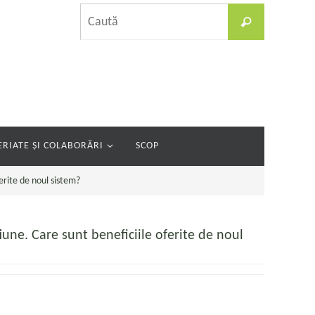
Caută
Caută
după:
RIATE ȘI COLABORĂRI
SCOP
erite de noul sistem?
une. Care sunt beneficiile oferite de noul