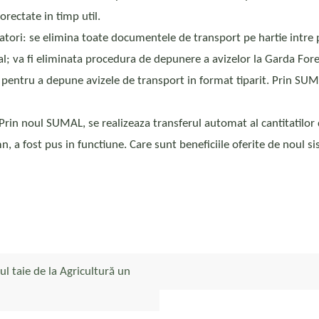
orectate in timp util.
atori: se elimina toate documentele de transport pe hartie intre 
al; va fi eliminata procedura de depunere a avizelor la Garda Fores
re pentru a depune avizele de transport in format tiparit. Prin SUM
 Prin noul SUMAL, se realizeaza transferul automat al cantitatilo
n, a fost pus in functiune. Care sunt beneficiile oferite de noul si
l taie de la Agricultură un
!