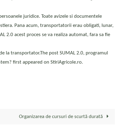
persoanele juridice. Toate avizele si documentele
tiera. Pana acum, transportatorii erau obligati, lunar,
AL 2.0 acest proces se va realiza automat, fara sa fie
r de la transportator.The post SUMAL 2.0, programul
stem? first appeared on StiriAgricole.ro.
Organizarea de cursuri de scurtă durată