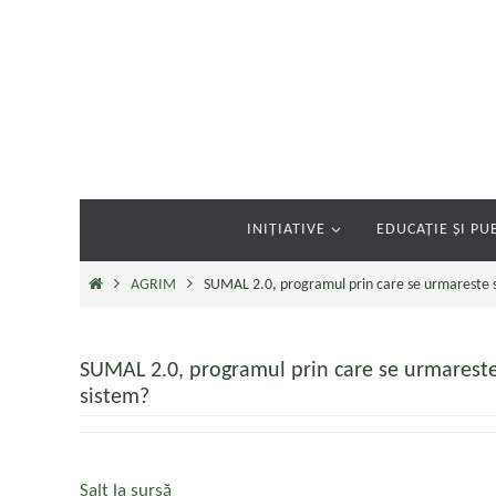
Sari
la
conținut
Sari
INIȚIATIVE
EDUCAȚIE ȘI PUB
la
conținut
Prima
AGRIM
SUMAL 2.0, programul prin care se urmareste sto
pagină
SUMAL 2.0, programul prin care se urmareste s
sistem?
Salt la sursă