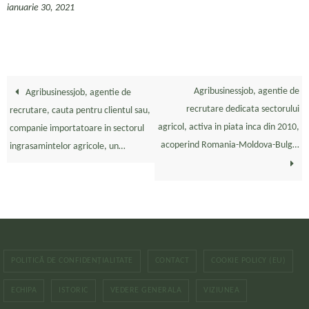
ianuarie 30, 2021
Agribusinessjob, agentie de
Agribusinessjob, agentie de
recrutare dedicata sectorului
recrutare, cauta pentru clientul sau,
agricol, activa in piata inca din 2010,
companie importatoare in sectorul
acoperind Romania-Moldova-Bulg…
ingrasamintelor agricole, un…
POLITICĂ DE CONFIDENȚIALITATE
CONTACT
COOKIE POLICY (EU)
ECHIPA
ISTORIC
VEDERE GENERALA
VIZIUNEA