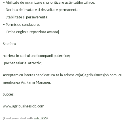
– Abilitate de organizare si prioritizare activitatilor zilnice;
– Dorinta de invatare si dezvoltare permanenta;
– Stabilitate si perseverenta;
– Permis de conducere.
– Limba engleza reprezinta avantaj
Se ofera
-cariera in cadrul unei companii puternice;
-pachet salarial atractiv;
Asteptam cu interes candidatura ta la adresa cv(at)agribuisnessjob.com, cu
mentiunea As. Farm Manager.
Succes!
www.agribusinessjob.com
(Feed generated with
FetchRSS
)