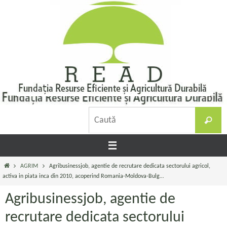
Sari
la
conținut
C
Caută
d
Prima
AGRIM
Agribusinessjob, agentie de recrutare dedicata sectorului agricol,
pagină
activa in piata inca din 2010, acoperind Romania-Moldova-Bulg…
Agribusinessjob, agentie de
recrutare dedicata sectorului