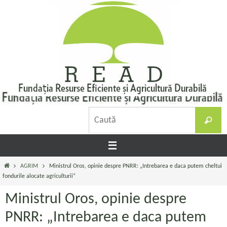
Sari
la
conținut
C
Caută
d
Prima
AGRIM
Ministrul Oros, opinie despre PNRR: „Intrebarea e daca putem cheltui
pagină
fondurile alocate agriculturii”
Ministrul Oros, opinie despre
PNRR: „Intrebarea e daca putem