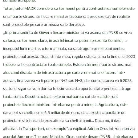
Comisiei Europene.
Totusi, seful MADR considera ca termenul pentru contractarea sumelor este
unul foarte strans, iar fiecare minister trebuie sa aprecieze cat de realiste
sunt proiectele pe care urmeaza sa le deruleze.
„In prima sedinta de Guvern fiecare minister isi va asuma din PNRR ce vrea
sa faca, cu termene clare, in asa fel incat sa putem prezenta Comisiei, la
inceputul lunii martie, o forma finala, ca sa atragem primii bani pentru
proiecte anul acesta. Dupa stiinta mea, regula este ca pana la finele lui 2023
trebuie sa fie contractate toate sumele. Este un termen foarte strans, mai
ales cand discutam de infrastructura pe care vrem noi sa o facem. Intr-
adevar, finalizarea va fi poate pe N+2 sau N+3, dar contractarea va fi 2023,
si atunci sigur ca vom dori sa folosim aceasta oportunitate pentru a atrage
toata suma. Discutia actuala este urmatoarea: cat de realiste sunt
proiectele fiecarui minister. Intrebarea pentru mine, la Agricultura, este
daca pot sa cheltui cele 6,5 miliarde de euro, daca exista capacitate de
proiectare si tehnica de executie ca sa cheltui banii… Daca nu, ii dau
altcuiva, la Transporturi, de exemplu”, a explicat Adrian Oros intr-un interviu
acordat Agerpres.The post Ministrul Oros, opinie despre PNRR: „Intrebarea