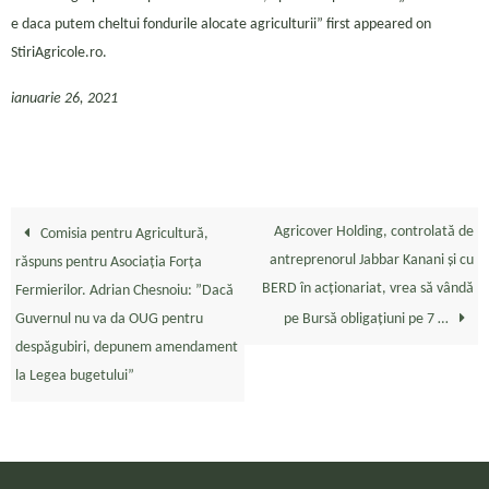
e daca putem cheltui fondurile alocate agriculturii” first appeared on
StiriAgricole.ro.
ianuarie 26, 2021
Agricover Holding, controlată de
Comisia pentru Agricultură,
antreprenorul Jabbar Kanani şi cu
răspuns pentru Asociația Forța
BERD în acţionariat, vrea să vândă
Fermierilor. Adrian Chesnoiu: ”Dacă
Guvernul nu va da OUG pentru
pe Bursă obligaţiuni pe 7 …
despăgubiri, depunem amendament
la Legea bugetului”