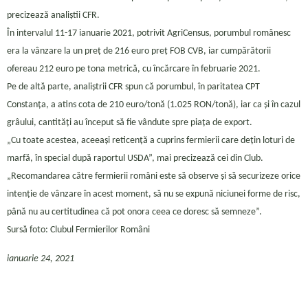
precizează analiștii CFR.
În intervalul 11-17 ianuarie 2021, potrivit AgriCensus, porumbul românesc
era la vânzare la un preț de 216 euro preț FOB CVB, iar cumpărătorii
ofereau 212 euro pe tona metrică, cu încărcare în februarie 2021.
Pe de altă parte, analiștrii CFR spun că porumbul, în paritatea CPT
Constanța, a atins cota de 210 euro/tonă (1.025 RON/tonă), iar ca și în cazul
grâului, cantități au început să fie vândute spre piața de export.
„Cu toate acestea, aceeași reticență a cuprins fermierii care dețin loturi de
marfă, în special după raportul USDA”, mai precizează cei din Club.
„Recomandarea către fermierii români este să observe și să securizeze orice
intenție de vânzare în acest moment, să nu se expună niciunei forme de risc,
până nu au certitudinea că pot onora ceea ce doresc să semneze”.
Sursă foto: Clubul Fermierilor Români
ianuarie 24, 2021