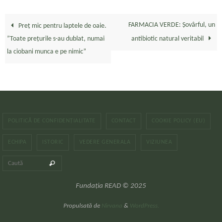
FARMACIA VERDE: Șovârful, un
Preț mic pentru laptele de oaie.
”Toate prețurile s-au dublat, numai
antibiotic natural veritabil
la ciobani munca e pe nimic”
POLITICĂ DE CONFIDENȚIALITATE
CONTACT
COOKIE POLICY (EU)
ECHIPA
ISTORIC
VEDERE GENERALA
VIZIUNEA
Caută după:
Caută
Fundația READ © 2025
Propulsată de
Nirvana
&
WordPress.