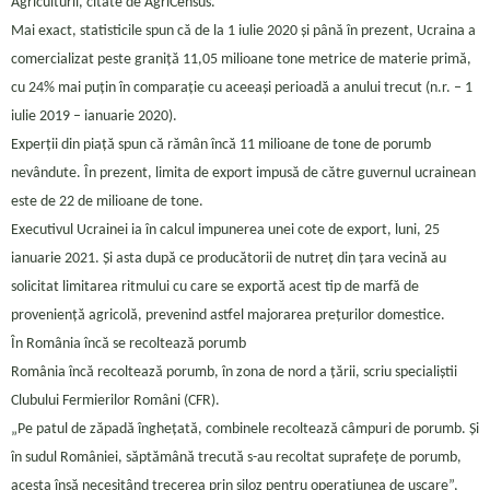
Agriculturii, citate de AgriCensus.
Mai exact, statisticile spun că de la 1 iulie 2020 și până în prezent, Ucraina a
comercializat peste graniță 11,05 milioane tone metrice de materie primă,
cu 24% mai puțin în comparație cu aceeași perioadă a anului trecut (n.r. – 1
iulie 2019 – ianuarie 2020).
Experții din piață spun că rămân încă 11 milioane de tone de porumb
nevândute. În prezent, limita de export impusă de către guvernul ucrainean
este de 22 de milioane de tone.
Executivul Ucrainei ia în calcul impunerea unei cote de export, luni, 25
ianuarie 2021. Și asta după ce producătorii de nutreț din țara vecină au
solicitat limitarea ritmului cu care se exportă acest tip de marfă de
proveniență agricolă, prevenind astfel majorarea prețurilor domestice.
În România încă se recoltează porumb
România încă recoltează porumb, în zona de nord a țării, scriu specialiștii
Clubului Fermierilor Români (CFR).
„Pe patul de zăpadă înghețată, combinele recoltează câmpuri de porumb. Și
în sudul României, săptămână trecută s-au recoltat suprafețe de porumb,
acesta însă necesitând trecerea prin siloz pentru operațiunea de uscare”,