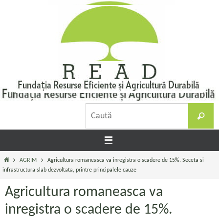
Sari
la
conținut
C
Caută
d
Prima
AGRIM
Agricultura romaneasca va inregistra o scadere de 15%. Seceta si
pagină
infrastructura slab dezvoltata, printre principalele cauze
Agricultura romaneasca va
inregistra o scadere de 15%.