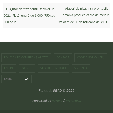
Afaceri de nisa, insa profitabile:
Ajutor de stat pentru fermieri în
Romania produce carne de melc in
2021: Plată lunară de 1.000, 750 sau
500 de lei
valoare de 50 de milioane de lei
POLITICĂ DE CONFIDENȚIALITATE
CONTACT
COOKIE POLICY (EU)
ECHIPA
ISTORIC
VEDERE GENERALA
VIZIUNEA
Caută după:
Caută
Fundația READ © 2025
Propulsată de
Nirvana
&
WordPress.