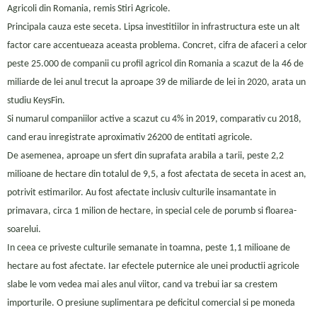
Agricoli din Romania, remis Stiri Agricole.
Principala cauza este seceta. Lipsa investitiilor in infrastructura este un alt
factor care accentueaza aceasta problema. Concret, cifra de afaceri a celor
peste 25.000 de companii cu profil agricol din Romania a scazut de la 46 de
miliarde de lei anul trecut la aproape 39 de miliarde de lei in 2020, arata un
studiu KeysFin.
Si numarul companiilor active a scazut cu 4% in 2019, comparativ cu 2018,
cand erau inregistrate aproximativ 26200 de entitati agricole.
De asemenea, aproape un sfert din suprafata arabila a tarii, peste 2,2
milioane de hectare din totalul de 9,5, a fost afectata de seceta in acest an,
potrivit estimarilor. Au fost afectate inclusiv culturile insamantate in
primavara, circa 1 milion de hectare, in special cele de porumb si floarea-
soarelui.
In ceea ce priveste culturile semanate in toamna, peste 1,1 milioane de
hectare au fost afectate. Iar efectele puternice ale unei productii agricole
slabe le vom vedea mai ales anul viitor, cand va trebui iar sa crestem
importurile. O presiune suplimentara pe deficitul comercial si pe moneda