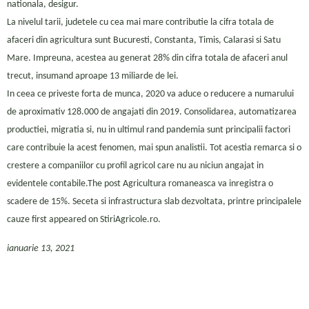
nationala, desigur.
La nivelul tarii, judetele cu cea mai mare contributie la cifra totala de
afaceri din agricultura sunt Bucuresti, Constanta, Timis, Calarasi si Satu
Mare. Impreuna, acestea au generat 28% din cifra totala de afaceri anul
trecut, insumand aproape 13 miliarde de lei.
In ceea ce priveste forta de munca, 2020 va aduce o reducere a numarului
de aproximativ 128.000 de angajati din 2019. Consolidarea, automatizarea
productiei, migratia si, nu in ultimul rand pandemia sunt principalii factori
care contribuie la acest fenomen, mai spun analistii. Tot acestia remarca si o
crestere a companiilor cu profil agricol care nu au niciun angajat in
evidentele contabile.The post Agricultura romaneasca va inregistra o
scadere de 15%. Seceta si infrastructura slab dezvoltata, printre principalele
cauze first appeared on StiriAgricole.ro.
ianuarie 13, 2021