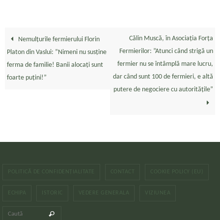
Călin Muscă, în Asociația Forța
Nemulțurile fermierului Florin
Fermierilor: ”Atunci când strigă un
Platon din Vaslui: ”Nimeni nu susține
fermier nu se întâmplă mare lucru,
ferma de familie! Banii alocați sunt
dar când sunt 100 de fermieri, e altă
foarte puțini!”
putere de negociere cu autoritățile”
POLITICĂ DE CONFIDENȚIALITATE
CONTACT
COOKIE POLICY (EU)
ECHIPA
ISTORIC
VEDERE GENERALA
VIZIUNEA
Caută după:
Caută