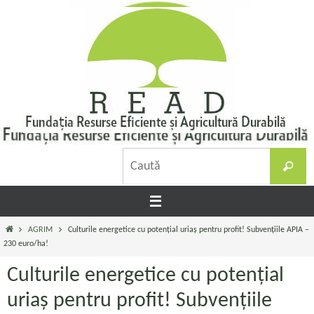
Sari
la
conținut
C
Caută
d
Prima
AGRIM
Culturile energetice cu potențial uriaș pentru profit! Subvențiile APIA –
pagină
230 euro/ha!
Culturile energetice cu potențial
uriaș pentru profit! Subvențiile