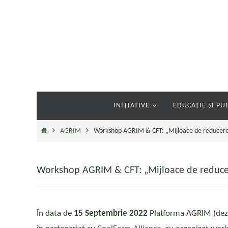
Sari
la
conținut
Sari
INIȚIATIVE
EDUCAȚIE ȘI PUB
la
conținut
Prima
AGRIM
Workshop AGRIM & CFT: „Mijloace de reducere 
pagină
Workshop AGRIM & CFT: „Mijloace de reducer
În data de
15 Septembrie 2022
Platforma AGRIM (dezv