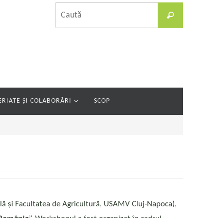
Caută
Caută
după:
RIATE ȘI COLABORĂRI
SCOP
lă și Facultatea de Agricultură, USAMV Cluj-Napoca),