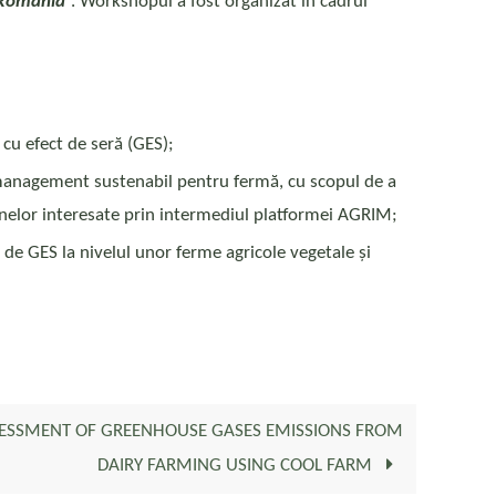
n România
”. Workshopul a fost organizat în cadrul
e cu efect de seră (GES);
e management sustenabil pentru fermă, cu scopul de a
oanelor interesate prin intermediul platformei AGRIM;
 de GES la nivelul unor ferme agricole vegetale și
SESSMENT OF GREENHOUSE GASES EMISSIONS FROM
DAIRY FARMING USING COOL FARM