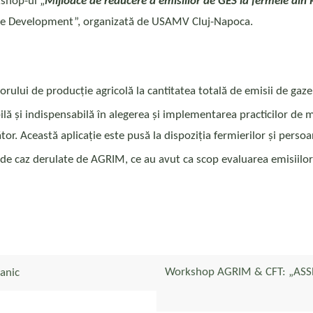
kshop-ul „
Mijloace de reducere a emisiilor de GES la fermele di
nable Development”, organizată de USAMV Cluj-Napoca.
ctorului de producție agricolă la cantitatea totală de emisii de gaz
bilă și indispensabilă în alegerea și implementarea practicilor d
or. Această aplicație este pusă la dispoziția fermierilor și pers
 de caz derulate de AGRIM, ce au avut ca scop evaluarea emisiilor
Workshop AGRIM & CFT: „AS
ganic