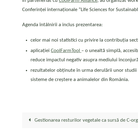
în parteneriat cu
CoolFarm Alliance
, au organizat wor
Conferinței internaționale ”Life Sciences for Sustai
Agenda întâlnirii a inclus prezentarea:
celor mai noi statistici cu privire la contribuția se
aplicației
CoolFarmTool
– o unealtă simplă, accesi
reduce impactul negativ asupra mediului înconjurăt
rezultatelor obținute în urma derulării unor studii
sisteme de creștere a animalelor din România.
Gestionarea resturilor vegetale ca sursă de C-or