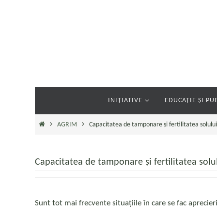
Sari
la
conținut
Sari
INIȚIATIVE
EDUCAȚIE ȘI PUB
la
conținut
Prima
AGRIM
Capacitatea de tamponare și fertilitatea solulu
pagină
Capacitatea de tamponare și fertilitatea solu
Sunt tot mai frecvente situațiile în care se fac aprecieri