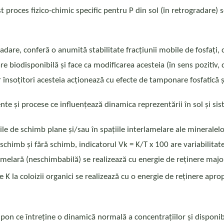
st proces fizico-chimic specific pentru P din sol (în retrogradare
adare, conferă o anumită stabilitate fracțiunii mobile de fosfați, c
e biodisponibilă și face ca modificarea acesteia (în sens pozitiv, d
r însoțitori acesteia acționează cu efecte de tamponare fosfatică și
te și procese ce influențează dinamica reprezentării în sol și si
iile de schimb plane și/sau în spațiile interlamelare ale mineralelo
schimb și fără schimb, indicatorul Vk = K/T x 100 are variabilitate
melară (neschimbabilă) se realizează cu energie de reținere majoră
de K la coloizii organici se realizează cu o energie de reținere apr
mpon ce întreține o dinamică normală a concentrațiilor și disponib