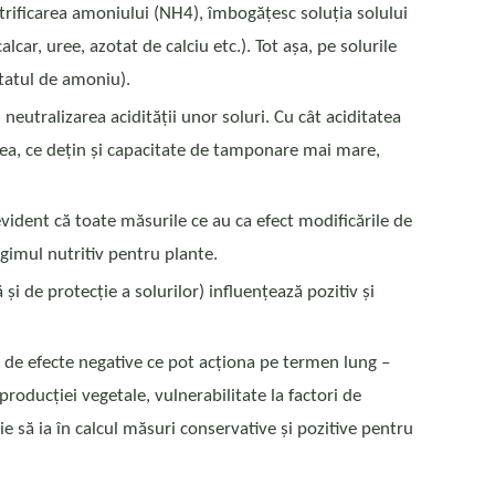
nitrificarea amoniului (NH4), îmbogățesc soluția solului
lcar, uree, azotat de calciu etc.). Tot așa, pe solurile
otatul de amoniu).
tralizarea acidității unor soluri. Cu cât aciditatea
grea, ce dețin și capacitate de tamponare mai mare,
 evident că toate măsurile ce au ca efect modificările de
gimul nutritiv pentru plante.
 de protecție a solurilor) influențează pozitiv și
 de efecte negative ce pot acționa pe termen lung –
al producției vegetale, vulnerabilitate la factori de
ie să ia în calcul măsuri conservative și pozitive pentru