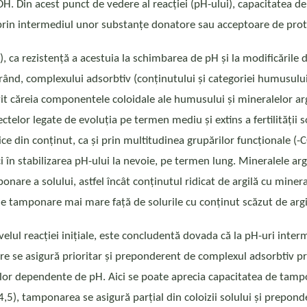
i OH. Din acest punct de vedere al reacției (pH-ului), capacitatea 
e, prin intermediul unor substanțe donatore sau acceptoare de prot
, ca rezistență a acestuia la schimbarea de pH și la modificările
ând, complexului adsorbtiv (conținutului și categoriei humusului 
t căreia componentele coloidale ale humusului și mineralelor argi
ctelor legate de evoluția pe termen mediu și extins a fertilității s
ice din conținut, ca și prin multitudinea grupărilor funcționale (-C
ci în stabilizarea pH-ului la nevoie, pe termen lung. Mineralele ar
nare a solului, astfel încât conținutul ridicat de argilă cu miner
 tamponare mai mare față de solurile cu conținut scăzut de argilă 
ul reacției inițiale, este concludentă dovada că la pH-uri interme
re se asigură prioritar și preponderent de complexul adsorbtiv pri
lor dependente de pH. Aici se poate aprecia capacitatea de tampo
4,5), tamponarea se asigură parțial din coloizii solului și prepond