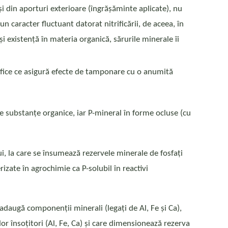
 și din aporturi exterioare (îngrășăminte aplicate), nu
n caracter fluctuant datorat nitrificării, de aceea, în
i existență în materia organică, sărurile minerale îi
cifice ce asigură efecte de tamponare cu o anumită
te substanțe organice, iar P-mineral în forme ocluse (cu
ui, la care se însumează rezervele minerale de fosfați
rizate în agrochimie ca P-solubil în reactivi
daugă componenții minerali (legați de Al, Fe și Ca),
lor însoțitori (Al, Fe, Ca) și care dimensionează rezerva