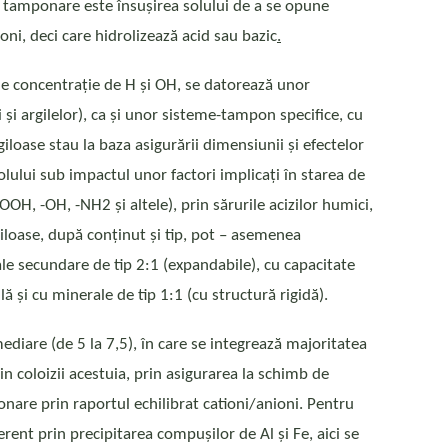
de tamponare este însușirea solului de a se opune
oni, deci care hidrolizează acid sau bazic
.
 de concentrație de H și OH, se datorează unor
și argilelor), ca și unor sisteme-tampon specifice, cu
loase stau la baza asigurării dimensiunii și efectelor
olului sub impactul unor factori implicați în starea de
OOH, -OH, -NH2 și altele), prin sărurile acizilor humici,
giloase, după conținut și tip, pot – asemenea
ale secundare de tip 2:1 (expandabile), cu capacitate
și cu minerale de tip 1:1 (cu structură rigidă).
diare (de 5 la 7,5), în care se integrează majoritatea
n coloizii acestuia, prin asigurarea la schimb de
nare prin raportul echilibrat cationi/anioni. Pentru
erent prin precipitarea compușilor de Al și Fe, aici se