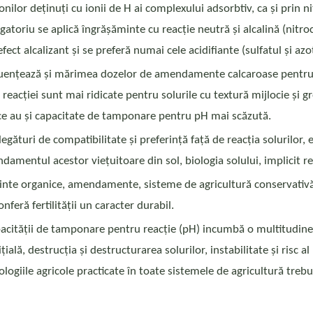
onilor deținuți cu ionii de H ai complexului adsorbtiv, ca și prin 
gatoriu se aplică îngrășăminte cu reacție neutră și alcalină (nitroca
efect alcalizant și se preferă numai cele acidifiante (sulfatul și az
uențează și mărimea dozelor de amendamente calcaroase pentru neu
reacției sunt mai ridicate pentru solurile cu textură mijlocie și 
, ce au și capacitate de tamponare pentru pH mai scăzută.
egături de compatibilitate și preferință față de reacția solurilor,
amentul acestor viețuitoare din sol, biologia solului, implicit re
inte organice, amendamente, sisteme de agricultură conservativă și
feră fertilității un caracter durabil.
apacității de tamponare pentru reacție (pH) incumbă o multitudine
nițială, destrucția și destructurarea solurilor, instabilitate și risc 
logiile agricole practicate în toate sistemele de agricultură trebu