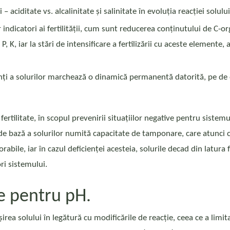
– aciditate vs. alcalinitate și salinitate în evoluția reacției solulu
indicatori ai fertilității, cum sunt reducerea conținutului de C-o
, K, iar la stări de intensificare a fertilizării cu aceste elemente, 
nți a solurilor marchează o dinamică permanentă datorită, pe de o 
e fertilitate, în scopul prevenirii situațiilor negative pentru sis
 de bază a solurilor numită capacitate de tamponare, care atunci c
vorabile, iar în cazul deficienței acesteia, solurile decad din latura 
ori sistemului.
e pentru pH.
ușirea solului în legătură cu modificările de reacție, ceea ce a limi