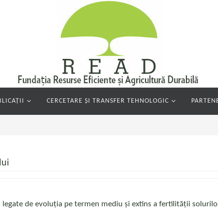
LICAȚII
CERCETARE ȘI TRANSFER TEHNOLOGIC
PARTENE
i
lui
 legate de evoluția pe termen mediu și extins a fertilității solurilo