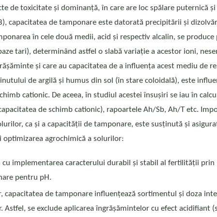
cte de toxicitate și dominanță, în care are loc spălare puternică și
8), capacitatea de tamponare este datorată precipitării și dizolvăr
mponarea în cele două medii, acid și respectiv alcalin, se produce pr
baze tari), determinând astfel o slabă variație a acestor ioni, nesem
îngrășăminte și care au capacitatea de a influența acest mediu de re
utului de argilă și humus din sol (în stare coloidală), este influe
imb cationic. De aceea, în studiul acestei însușiri se iau în calcu
EC (capacitatea de schimb cationic), rapoartele Ah/Sb, Ah/T etc. Imp
olurilor, ca și a capacității de tamponare, este susținută și asigu
 optimizarea agrochimică a solurilor:
cu implementarea caracterului durabil și stabil al fertilității prin 
onare pentru pH.
or, capacitatea de tamponare influențează sortimentul și doza interv
r. Astfel, se exclude aplicarea îngrășămintelor cu efect acidifiant 