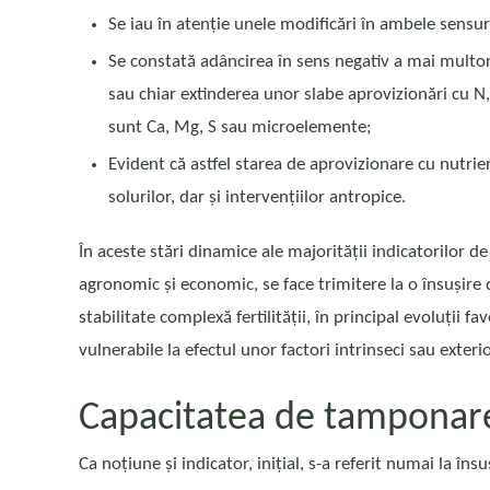
Se iau în atenție unele modificări în ambele sensuri 
Se constată adâncirea în sens negativ a mai multor 
sau chiar extinderea unor slabe aprovizionări cu N, P
sunt Ca, Mg, S sau microelemente;
Evident că astfel starea de aprovizionare cu nutrie
solurilor, dar și intervențiilor antropice.
În aceste stări dinamice ale majorității indicatorilor d
agronomic și economic, se face trimitere la o însușire
stabilitate complexă fertilității, în principal evoluții fa
vulnerabile la efectul unor factori intrinseci sau exteri
Capacitatea de tamponar
Ca noțiune și indicator, inițial, s-a referit numai la îns