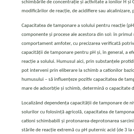
schimbările de concentrație și activitate a ionilor H ș
modificărilor de reacție, de acidifiere sau alcalinizar
Capacitatea de tamponare a solului pentru reacție (pH)
componente și procese ale acestora din sol: în primul r
comportament amfoter, cu precizarea verificată potrivi
capacității de tamponare pentru pH și, în general, a efe
reacție a solului. Humusul aici, prin substanțele protid
pot interveni prin eliberare la schimb a cationilor bazi
humusului – să influențeze pozitiv capacitatea de tampo
mare de adsorbție și schimb, determină o capacitate de
Localizând dependența capacității de tamponare de nivel
solurilor cu folosință agricolă, capacitatea de tampona
cationi schimbabili și protonarea-deprotonarea sarcini
stările de reacție extremă cu pH puternic acid (de 3 la 