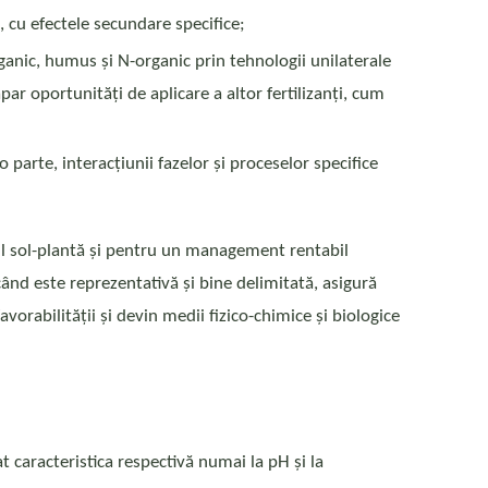
i, cu efectele secundare specifice;
rganic, humus și N-organic prin tehnologii unilaterale
apar oportunități de aplicare a altor fertilizanți, cum
parte, interacțiunii fazelor și proceselor specifice
temul sol-plantă și pentru un management rentabil
ând este reprezentativă și bine delimitată, asigură
favorabilității și devin medii fizico-chimice și biologice
tat caracteristica respectivă numai la pH și la