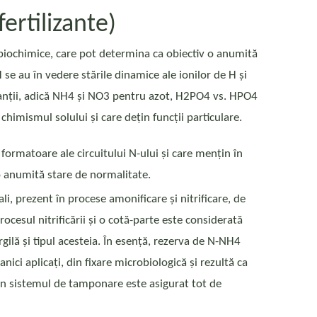
ertilizante)
 biochimice, care pot determina ca obiectiv o anumită
 se au în vedere stările dinamice ale ionilor de H și
lizanții, adică NH4 și NO3 pentru azot, H2PO4 vs. HPO4
u chimismul solului și care dețin funcții particulare.
formatoare ale circuitului N-ului și care mențin în
-o anumită stare de normalitate.
li, prezent în procese amonificare și nitrificare, de
ocesul nitrificării și o cotă-parte este considerată
gilă și tipul acesteia. În esență, rezerva de N-NH4
ici aplicați, din fixare microbiologică și rezultă ca
ion sistemul de tamponare este asigurat tot de