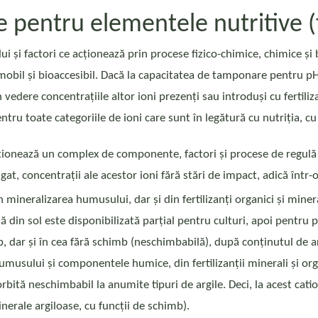
pentru elementele nutritive (f
 și factori ce acționează prin procese fizico-chimice, chimice și
, mobil și bioaccesibil. Dacă la capacitatea de tamponare pentru pH
 vedere concentrațiile altor ioni prezenți sau introduși cu ferti
pentru toate categoriile de ioni care sunt în legătură cu nutriția, c
cționează un complex de componente, factori și procese de regulă 
gat, concentrații ale acestor ioni fără stări de impact, adică într
mineralizarea humusului, dar și din fertilizanți organici și minera
 din sol este disponibilizată parțial pentru culturi, apoi pentru pr
, dar și în cea fără schimb (neschimbabilă), după conținutul de ar
musului și componentele humice, din fertilizanții minerali și organ
rbită neschimbabil la anumite tipuri de argile. Deci, la acest cat
rale argiloase, cu funcții de schimb).