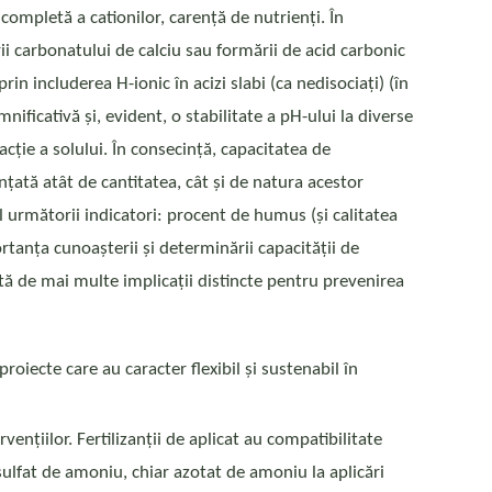
 completă a cationilor, carență de nutrienți. În
ii carbonatului de calciu sau formării de acid carbonic
in includerea H-ionic în acizi slabi (ca nedisociați) (în
nificativă și, evident, o stabilitate a pH-ului la diverse
acție a solului. În consecință, capacitatea de
nțată atât de cantitatea, cât și de natura acestor
l următorii indicatori: procent de humus (și calitatea
ortanța cunoașterii și determinării capacității de
rată de mai multe implicații distincte pentru prevenirea
proiecte care au caracter flexibil și sustenabil în
ențiilor. Fertilizanții de aplicat au compatibilitate
(sulfat de amoniu, chiar azotat de amoniu la aplicări