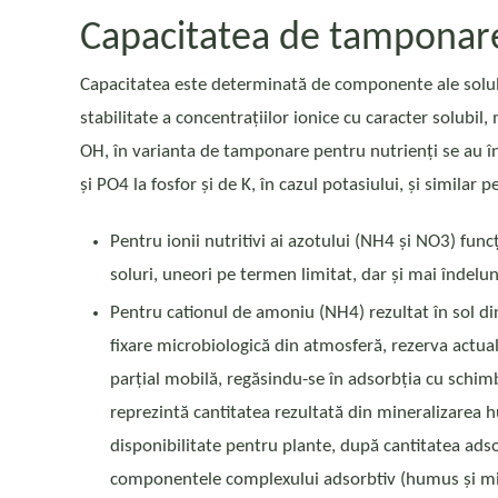
Capacitatea de tamponare 
Capacitatea este determinată de componente ale solului
stabilitate a concentrațiilor ionice cu caracter solubil
OH, în varianta de tamponare pentru nutrienți se au în
și PO4 la fosfor și de K, în cazul potasiului, și similar 
Pentru ionii nutritivi ai azotului (NH4 și NO3) fun
soluri, uneori pe termen limitat, dar și mai îndelun
Pentru cationul de amoniu (NH4) rezultat în sol din 
fixare microbiologică din atmosferă, rezerva actuală
parțial mobilă, regăsindu-se în adsorbția cu schimb
reprezintă cantitatea rezultată din mineralizarea hu
disponibilitate pentru plante, după cantitatea adso
componentele complexului adsorbtiv (humus și mine