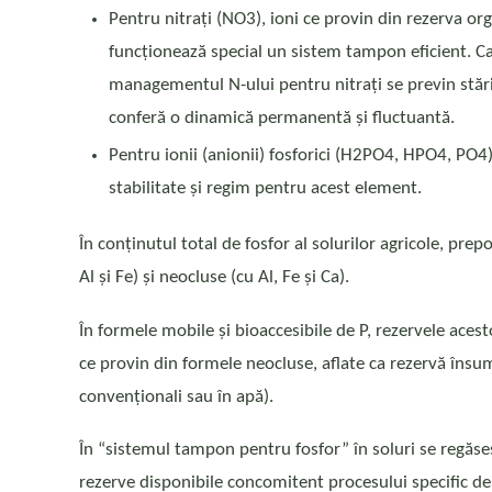
Pentru nitrați (NO3), ioni ce provin din rezerva orga
funcționează special un sistem tampon eficient. Ca a
managementul N-ului pentru nitrați se previn stăril
conferă o dinamică permanentă și fluctuantă.
Pentru ionii (anionii) fosforici (H2PO4, HPO4, PO4
stabilitate și regim pentru acest element.
În conținutul total de fosfor al solurilor agricole, pr
Al și Fe) și neocluse (cu Al, Fe și Ca).
În formele mobile și bioaccesibile de P, rezervele aces
ce provin din formele neocluse, aflate ca rezervă însuma
convenționali sau în apă).
În “sistemul tampon pentru fosfor” în soluri se regăse
rezerve disponibile concomitent procesului specific de “