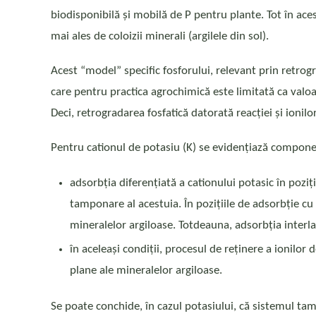
biodisponibilă și mobilă de P pentru plante. Tot în ace
mai ales de coloizii minerali (argilele din sol).
Acest “model” specific fosforului, relevant prin retrogr
care pentru practica agrochimică este limitată ca valoar
Deci, retrogradarea fosfatică datorată reacției și ionilo
Pentru cationul de potasiu (K) se evidențiază componen
adsorbția diferențiată a cationului potasic în poziț
tamponare al acestuia. În pozițiile de adsorbție cu 
mineralelor argiloase. Totdeauna, adsorbția interla
în aceleași condiții, procesul de reținere a ionilor 
plane ale mineralelor argiloase.
Se poate conchide, în cazul potasiului, că sistemul ta