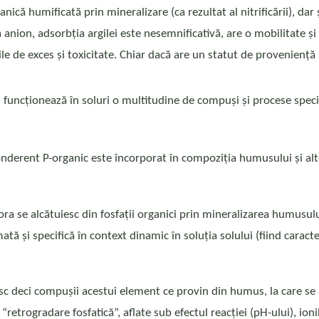
nică humificată prin mineralizare (ca rezultat al nitrificării), dar
nion, adsorbția argilei este nesemnificativă, are o mobilitate și u
e de exces și toxicitate. Chiar dacă are un statut de proveniență ș
) funcționează în soluri o multitudine de compuși și procese spe
eponderent P-organic este încorporat în compoziția humusului și al
tora se alcătuiesc din fosfații organici prin mineralizarea humusul
tă și specifică în context dinamic în soluția solului (fiind caracte
sc deci compușii acestui element ce provin din humus, la care se a
retrogradare fosfatică”, aflate sub efectul reacției (pH-ului), ioni