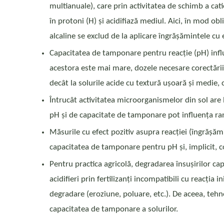
multianuale), care prin activitatea de schimb a cati
în protoni (H) și acidifiază mediul. Aici, în mod obli
alcaline se exclud de la aplicare îngrășămintele cu 
Capacitatea de tamponare pentru reacție (pH) infl
acestora este mai mare, dozele necesare corectării 
decât la solurile acide cu textură ușoară și medie
Întrucât activitatea microorganismelor din sol are l
pH și de capacitate de tamponare pot influența rand
Măsurile cu efect pozitiv asupra reacției (îngrășăm
capacitatea de tamponare pentru pH și, implicit, con
Pentru practica agricolă, degradarea însușirilor c
acidifieri prin fertilizanți incompatibili cu reacția i
degradare (eroziune, poluare, etc.). De aceea, tehno
capacitatea de tamponare a solurilor.