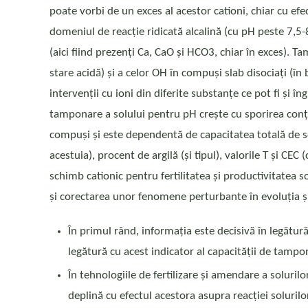
poate vorbi de un exces al acestor cationi, chiar cu efe
domeniul de reacție ridicată alcalină (cu pH peste 7,5-
(aici fiind prezenți Ca, CaO și HCO3, chiar în exces). Ta
stare acidă) și a celor OH în compuși slab disociați (în 
intervenții cu ioni din diferite substanțe ce pot fi și 
tamponare a solului pentru pH crește cu sporirea conțin
compuși și este dependentă de capacitatea totală de sch
acestuia), procent de argilă (și tipul), valorile T și C
schimb cationic pentru fertilitatea și productivitatea s
și corectarea unor fenomene perturbante în evoluția și
În primul rând, informația este decisivă în legătură 
legătură cu acest indicator al capacității de tamp
În tehnologiile de fertilizare și amendare a soluril
deplină cu efectul acestora asupra reacției solurilo