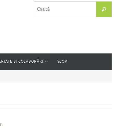
Caută
Caută
după:
RIATE ȘI COLABORĂRI
SCOP
r: